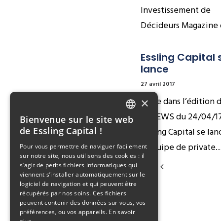
Investissement de
Décideurs Magazine
Essling Capital s
lance
27 avril 2017
À lire dans l’édition 
×
CFNEWS du 24/04/1
Bienvenue sur le site web
FRENCH
de Essling Capital !
Essling Capital se lan
ENGLISH
L’équipe de private
Pour vous permettre de naviguer facilement
sur notre site, nous utilisons des cookies : il
s’agit de petits fichiers informatiques qui
viennent s’installer automatiquement sur le
logiciel de navigation et qui peuvent être
récupérés par nos soins. Ces fichiers
peuvent contenir des données sur vous, vos
préférences, ou vos appareils.
En savoir