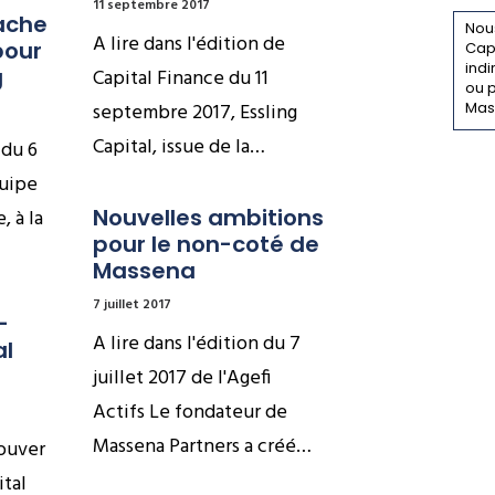
11 septembre 2017
che 
Nous
A lire dans l'édition de
our 
Capi
indi
g
Capital Finance du 11
ou p
septembre 2017, Essling
Mas
Capital, issue de la…
 du 6
uipe
Nouvelles ambitions 
, à la
pour le non-coté de 
Massena
7 juillet 2017
 
A lire dans l'édition du 7
l 
juillet 2017 de l'Agefi
Actifs Le fondateur de
Massena Partners a créé…
rouver
ital