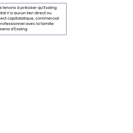
 tenons à préciser qu’Essling
tal n’a aucun lien direct ou
rect capitalistique, commercial
rofessionnel avec la famille
sena d’Essling.