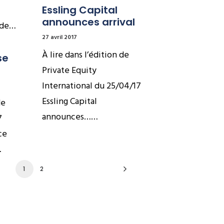
Essling Capital 
announces arrival
 de…
27 avril 2017
À lire dans l’édition de
e 
Private Equity
International du 25/04/17
Essling Capital
de
announces……
7
ce
…
1
2