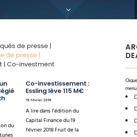
ués de presse
AR
DE
e de presse
t
Co-investment
Cliqu
un 
Co-investissement : 
menu 
égié 
Essling lève 115 M€
D
h 
19 février 2018
D
A lire dans l'édition du
Capital Finance du 19
D
ion du
février 2018 Fruit de la
rtunes