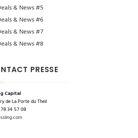
Deals & News #5
eals & News #6
Deals & News #7
Deals & News #8
NTACT PRESSE
ng Capital
y de La Porte du Theil
 78 34 57 08
ssling.com