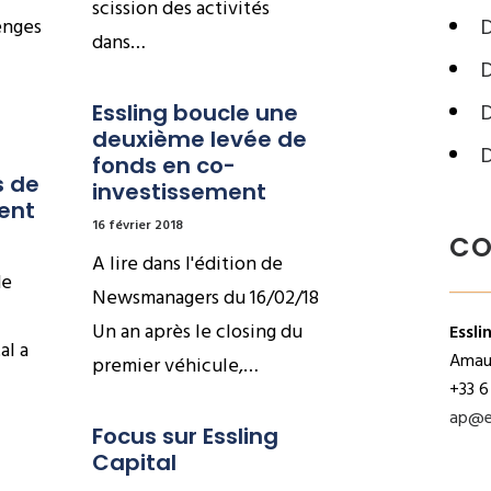
scission des activités
enges
dans…
D
Essling boucle une 
deuxième levée de 
fonds en co-
 de 
investissement
ent
16 février 2018
CO
A lire dans l'édition de
de
Newsmanagers du 16/02/18
Un an après le closing du
Essli
al a
Amaur
premier véhicule,…
+33 6
ap@e
Focus sur Essling 
Capital