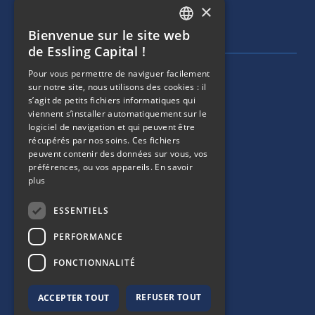
×
Tél :
+ 33 1 40 60 22 30
Bienvenue sur le site web
FRENCH
de Essling Capital !
ENGLISH
Pour vous permettre de naviguer facilement
MENU DE NAVIGATION
SOCIÉTÉ
sur notre site, nous utilisons des cookies : il
s’agit de petits fichiers informatiques qui
viennent s’installer automatiquement sur le
ÉQUIPE
logiciel de navigation et qui peuvent être
récupérés par nos soins. Ces fichiers
MENU DE NAVIGATION
STRATÉGIES
peuvent contenir des données sur vous, vos
préférences, ou vos appareils.
En savoir
plus
PORTEFEUILLE
ESSENTIELS
MENU DE NAVIGATION
ESG
PERFORMANCE
ACTUALITÉS
FONCTIONNALITÉ
REFUSER TOUT
ACCEPTER TOUT