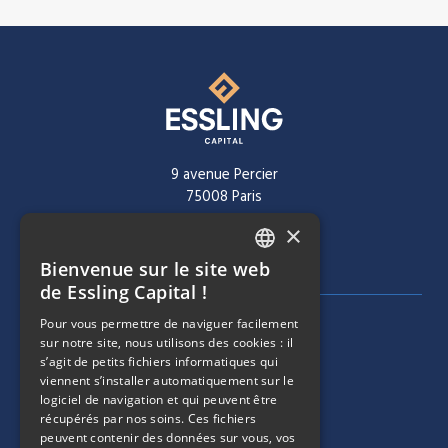
9 avenue Percier
75008 Paris
×
Tél :
+ 33 1 40 60 22 30
Bienvenue sur le site web
FRENCH
de Essling Capital !
ENGLISH
Pour vous permettre de naviguer facilement
MENU DE NAVIGATION
SOCIÉTÉ
sur notre site, nous utilisons des cookies : il
s’agit de petits fichiers informatiques qui
viennent s’installer automatiquement sur le
ÉQUIPE
logiciel de navigation et qui peuvent être
récupérés par nos soins. Ces fichiers
MENU DE NAVIGATION
STRATÉGIES
peuvent contenir des données sur vous, vos