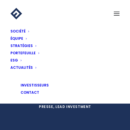
SOCIÉTÉ
ÉQUIPE
STRATÉGIES
PORTEFEUILLE
ESG
ACTUALITÉS
Essling Expansion entre en
négociation exclusive avec SPVIE
INVESTISSEURS
Assurances
CONTACT
12 FÉVRIER 2020
|
ACTUALITÉS
,
COMMUNIQUÉS DE
PRESSE
,
LEAD INVESTMENT