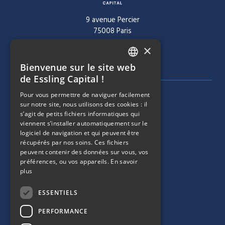
9 avenue Percier
75008 Paris
×
Tél :
+ 33 1 40 60 22 30
Bienvenue sur le site web
FRENCH
de Essling Capital !
ENGLISH
Pour vous permettre de naviguer facilement
MENU DE NAVIGATION
SOCIÉTÉ
sur notre site, nous utilisons des cookies : il
s’agit de petits fichiers informatiques qui
viennent s’installer automatiquement sur le
ÉQUIPE
logiciel de navigation et qui peuvent être
récupérés par nos soins. Ces fichiers
MENU DE NAVIGATION
STRATÉGIES
peuvent contenir des données sur vous, vos
préférences, ou vos appareils.
En savoir
plus
PORTEFEUILLE
ESSENTIELS
MENU DE NAVIGATION
ESG
PERFORMANCE
ACTUALITÉS