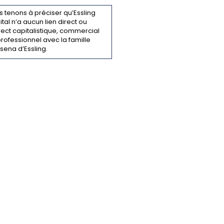
 tenons à préciser qu’Essling
tal n’a aucun lien direct ou
rect capitalistique, commercial
rofessionnel avec la famille
sena d’Essling.