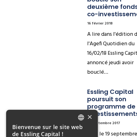
deuxième fonds
co-investissem
16 février 2018
A lire dans l'édition 
l'Agefi Quotidien du
16/02/18 Essling Capit
annoncé jeudi avoir
bouclé…
Essling Capital 
poursuit son 
programme de 
investissement
×
19 septembre 2017
Bienvenue sur le site web
FRENCH
Paris le 19 septembr
de Essling Capital !