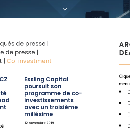
ués de presse
AR
DE
e de presse
t
Co-investment
Cliqu
CZ 
Essling Capital 
menu 
poursuit son 
D
té 
programme de co-
ead 
investissements 
D
nt
avec un troisième 
millésime
D
12 novembre 2019
té