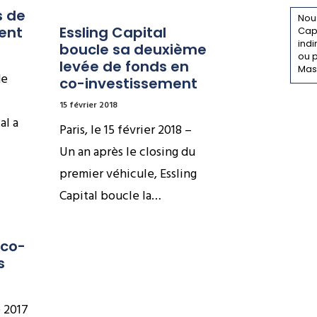
 de 
Nous
ent
Essling Capital 
Capi
indi
boucle sa deuxième 
ou p
levée de fonds en 
Mas
de
co-investissement
15 février 2018
al a
Paris, le 15 février 2018 –
Un an après le closing du
premier véhicule, Essling
Capital boucle la…
co-
s
e 2017