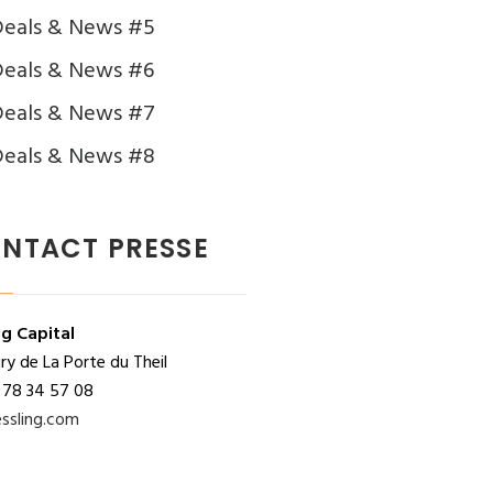
Deals & News #5
eals & News #6
Deals & News #7
Deals & News #8
NTACT PRESSE
ng Capital
y de La Porte du Theil
 78 34 57 08
ssling.com