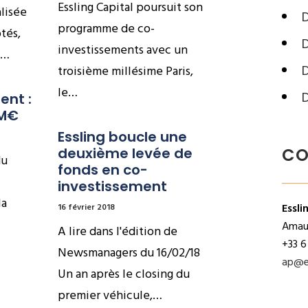
Essling Capital poursuit son
lisée
programme de co-
otés,
D
investissements avec un
s…
troisième millésime Paris,
le…
nt : 
 M€
Essling boucle une 
deuxième levée de 
CO
du
fonds en co-
investissement
la
Essli
16 février 2018
Amaur
A lire dans l'édition de
+33 6
Newsmanagers du 16/02/18
ap@e
Un an après le closing du
premier véhicule,…