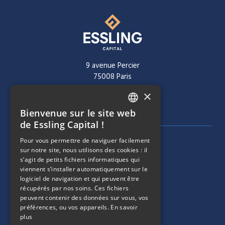
9 avenue Percier
75008 Paris
×
Tél :
+ 33 1 40 60 22 30
Bienvenue sur le site web
FRENCH
de Essling Capital !
ENGLISH
Pour vous permettre de naviguer facilement
MENU DE NAVIGATION
SOCIÉTÉ
sur notre site, nous utilisons des cookies : il
s’agit de petits fichiers informatiques qui
viennent s’installer automatiquement sur le
ÉQUIPE
logiciel de navigation et qui peuvent être
récupérés par nos soins. Ces fichiers
MENU DE NAVIGATION
STRATÉGIES
peuvent contenir des données sur vous, vos
préférences, ou vos appareils.
En savoir
plus
PORTEFEUILLE