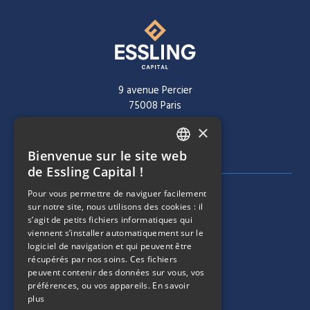
9 avenue Percier
75008 Paris
×
Tél :
+ 33 1 40 60 22 30
Bienvenue sur le site web
FRENCH
de Essling Capital !
ENGLISH
Pour vous permettre de naviguer facilement
MENU DE NAVIGATION
SOCIÉTÉ
sur notre site, nous utilisons des cookies : il
s’agit de petits fichiers informatiques qui
viennent s’installer automatiquement sur le
ÉQUIPE
logiciel de navigation et qui peuvent être
récupérés par nos soins. Ces fichiers
MENU DE NAVIGATION
STRATÉGIES
peuvent contenir des données sur vous, vos
préférences, ou vos appareils.
En savoir
plus
PORTEFEUILLE