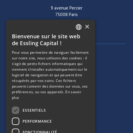
9 avenue Percier
75008 Paris
×
Tél :
+ 33 1 40 60 22 30
Bienvenue sur le site web
FRENCH
de Essling Capital !
ENGLISH
Pour vous permettre de naviguer facilement
MENU DE NAVIGATION
SOCIÉTÉ
sur notre site, nous utilisons des cookies : il
s’agit de petits fichiers informatiques qui
viennent s’installer automatiquement sur le
ÉQUIPE
logiciel de navigation et qui peuvent être
récupérés par nos soins. Ces fichiers
MENU DE NAVIGATION
STRATÉGIES
peuvent contenir des données sur vous, vos
préférences, ou vos appareils.
En savoir
plus
PORTEFEUILLE
ESSENTIELS
MENU DE NAVIGATION
ESG
PERFORMANCE
ACTUALITÉS
FONCTIONNALITÉ