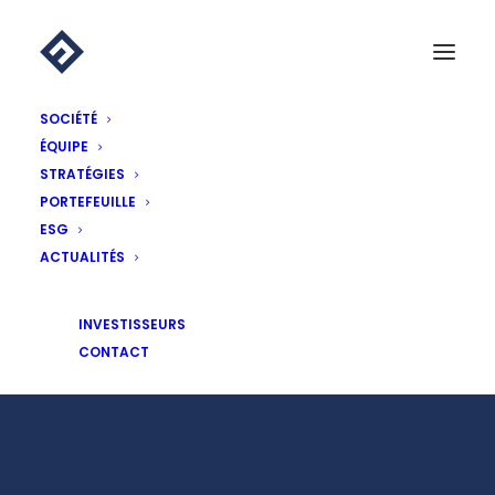
SOCIÉTÉ
ÉQUIPE
STRATÉGIES
PORTEFEUILLE
ESG
ACTUALITÉS
Essling Capital à participé à la
INVESTISSEURS
course ENFANTS SANS CANCER
CONTACT
1 OCTOBRE 2019
|
ACTUALITÉS