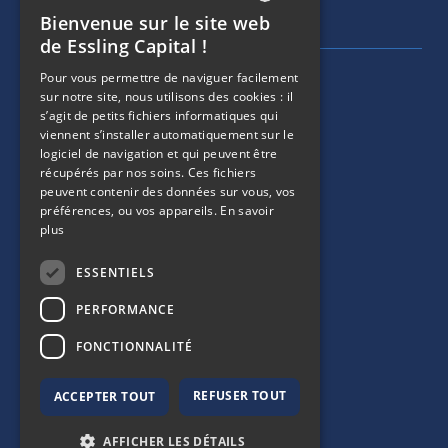
Tél :
+ 33 1 40 60 22 30
Bienvenue sur le site web
FRENCH
de Essling Capital !
ENGLISH
Pour vous permettre de naviguer facilement
MENU DE NAVIGATION
SOCIÉTÉ
sur notre site, nous utilisons des cookies : il
s’agit de petits fichiers informatiques qui
viennent s’installer automatiquement sur le
ÉQUIPE
logiciel de navigation et qui peuvent être
récupérés par nos soins. Ces fichiers
MENU DE NAVIGATION
STRATÉGIES
peuvent contenir des données sur vous, vos
préférences, ou vos appareils.
En savoir
plus
PORTEFEUILLE
ESSENTIELS
MENU DE NAVIGATION
ESG
PERFORMANCE
ACTUALITÉS
FONCTIONNALITÉ
REFUSER TOUT
ACCEPTER TOUT
AFFICHER LES DÉTAILS