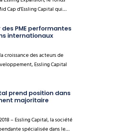
 à Essling Expansion, le fonds
id Cap d’Essling Capital qui…
 des PME performantes 
s internationaux
 la croissance des acteurs de
éveloppement, Essling Capital
tal prend position dans 
ment majoritaire
 2018 – Essling Capital, la société
pendante spécialisée dans le…