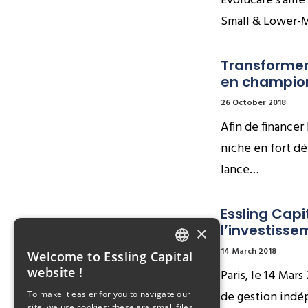
Evolucare s’allie
Small & Lower-M
Transformer
en champion
26 October 2018
Afin de financer
niche en fort d
lance…
Essling Capi
l’investisse
×
14 March 2018
Welcome to Essling Capital
FRENCH
website !
Paris, le 14 Mars
ENGLISH
de gestion indé
To make it easier for you to navigate our
site, we use cookies: these are small files