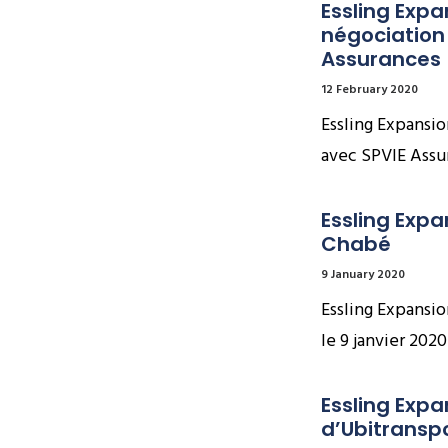
Essling Expa
négociation 
Assurances
12 February 2020
Essling Expansio
avec SPVIE Assur
Essling Expa
Chabé
9 January 2020
Essling Expansio
le 9 janvier 202
Essling Expa
d’Ubitransp