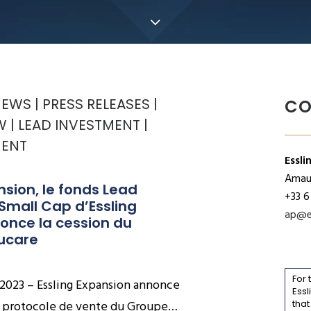
NEWS
PRESS RELEASES
CO
W
LEAD INVESTMENT
MENT
Essli
Amaur
nsion, le fonds Lead 
+33 6
mall Cap d’Essling 
ap@e
once la cession du 
ucare
For 
et 2023 – Essling Expansion annonce
Essl
un protocole de vente du Groupe…
that