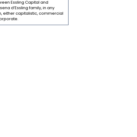
ween Essling Capital and
ena d’Essling family, in any
, either capitalistic, commercial
orporate.