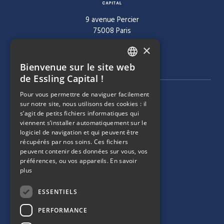
9 avenue Percier
75008 Paris
×
Tél :
+ 33 1 40 60 22 30
Bienvenue sur le site web
FRENCH
de Essling Capital !
ENGLISH
Pour vous permettre de naviguer facilement
MENU DE NAVIGATION
SOCIÉTÉ
sur notre site, nous utilisons des cookies : il
s’agit de petits fichiers informatiques qui
viennent s’installer automatiquement sur le
ÉQUIPE
logiciel de navigation et qui peuvent être
récupérés par nos soins. Ces fichiers
MENU DE NAVIGATION
STRATÉGIES
peuvent contenir des données sur vous, vos
préférences, ou vos appareils.
En savoir
plus
PORTEFEUILLE
ESSENTIELS
MENU DE NAVIGATION
ESG
PERFORMANCE
ACTUALITÉS