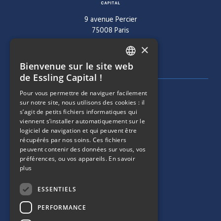
9 avenue Percier
75008 Paris
×
Tél :
+ 33 1 40 60 22 30
Bienvenue sur le site web
FRENCH
de Essling Capital !
ENGLISH
Pour vous permettre de naviguer facilement
MENU DE NAVIGATION
SOCIÉTÉ
sur notre site, nous utilisons des cookies : il
s’agit de petits fichiers informatiques qui
viennent s’installer automatiquement sur le
ÉQUIPE
logiciel de navigation et qui peuvent être
récupérés par nos soins. Ces fichiers
MENU DE NAVIGATION
STRATÉGIES
peuvent contenir des données sur vous, vos
préférences, ou vos appareils.
En savoir
plus
PORTEFEUILLE
ESSENTIELS
MENU DE NAVIGATION
ESG
PERFORMANCE
ACTUALITÉS