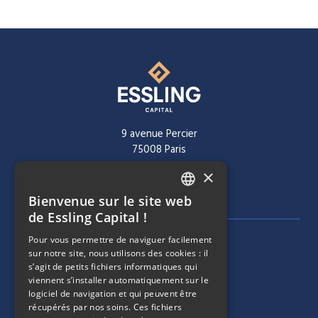
9 avenue Percier
75008 Paris
×
Tél :
+ 33 1 40 60 22 30
Bienvenue sur le site web
FRENCH
de Essling Capital !
ENGLISH
Pour vous permettre de naviguer facilement
MENU DE NAVIGATION
SOCIÉTÉ
sur notre site, nous utilisons des cookies : il
s’agit de petits fichiers informatiques qui
viennent s’installer automatiquement sur le
ÉQUIPE
logiciel de navigation et qui peuvent être
récupérés par nos soins. Ces fichiers
MENU DE NAVIGATION